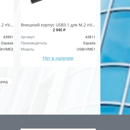
Внешний корпуc USB3.1 для M.2 nVME SSD, key M, модель USBnVME2, Espada
Внешний корпуc USB3.1 для M.2 nVME SSD, key M, модель USBnVME1, Espada /external case
2 940 ₽
43991
Артикул:
43811
Espada
Производитель:
Espada
BnVME2
Модель:
USBnVME1
Нет в наличии
еред