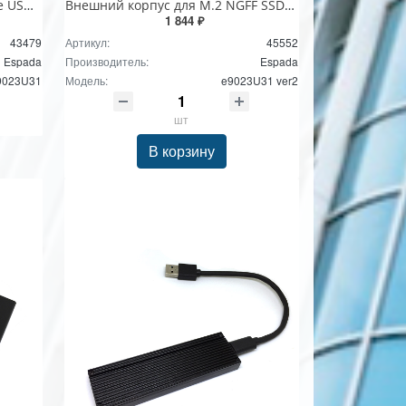
Переходники SSD external case USB3.1 to M.2(NGFF), e9023U31, Espada
Внешний корпуc для M.2 NGFF SSD USB 3.2 Gen 2x1 - M.2 key B, B+M до 10 Гбит/c чип JMS580, модель e9023U31 ver2 Espada
1 844 ₽
43479
Артикул:
45552
Espada
Производитель:
Espada
9023U31
Модель:
e9023U31 ver2
шт
В корзину