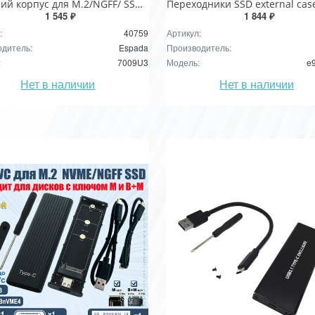
Внешний корпуc для M.2/NGFF/ SSD, USB3.0, модель 7009U3, Espada /external case/Enclosure
1 545 ₽
1 844 ₽
:
40759
Артикул:
дитель:
Espada
Производитель:
:
7009U3
Модель:
e
Нет в наличии
Нет в наличии