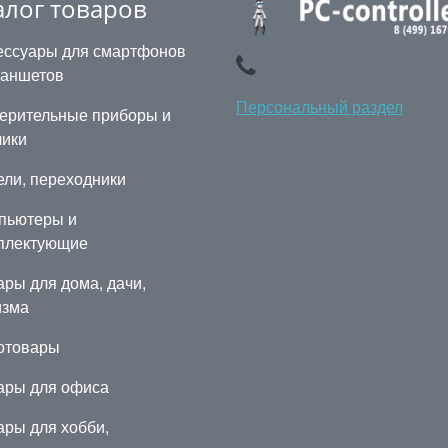
алог товаров
ессуары для смартфонов
ланшетов
Персональный раздел
ерительные приборы и
чики
ели, переходники
пьютеры и
плектующие
ары для дома, дачи,
изма
отовары
ары для офиса
ары для хобби,