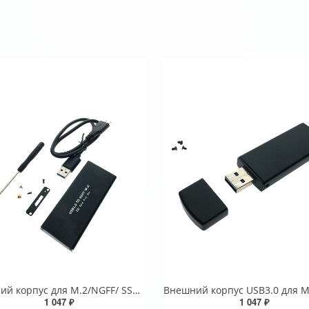
Внешний корпуc для M.2/NGFF/ SSD key B+M, USB3.0, модель 7039U3, Espada / external case/ Enclosure
1 047 ₽
1 047 ₽