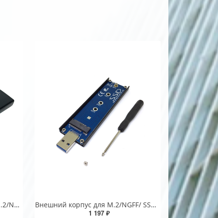
Внешний корпуc USB3.0 для M.2/NGFF/ SSD, key B+M, модель 7031U3, Espada в виде флешки
Внешний корпуc для M.2/NGFF/ SSD, USB3.0, модель 7011U3 ver.2, Espada /external case
1 197 ₽